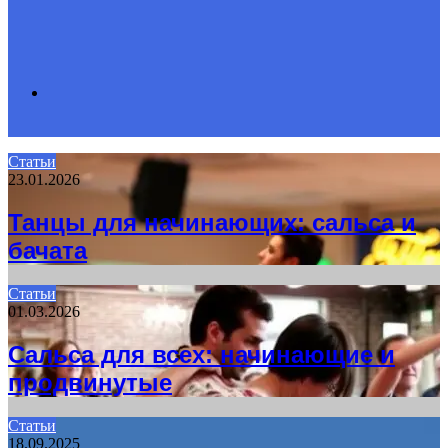
Search
Статьи
23.01.2026
for
Танцы для начинающих: сальса и
бачата
Статьи
01.03.2026
Сальса для всех: начинающие и
продвинутые
Статьи
18.09.2025