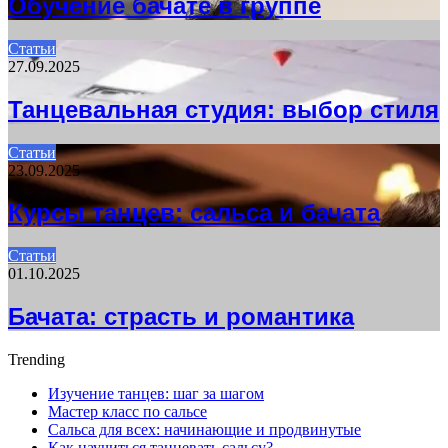
Обучение бачате в группе
Статьи
27.09.2025
Танцевальная студия: выбор стиля
Статьи
23.09.2025
Курсы танцев: сальса и бачата
Статьи
01.10.2025
Бачата: страсть и романтика
Trending
Изучение танцев: шаг за шагом
Мастер класс по сальсе
Сальса для всех: начинающие и продвинутые
Как научиться танцевать сальсу?